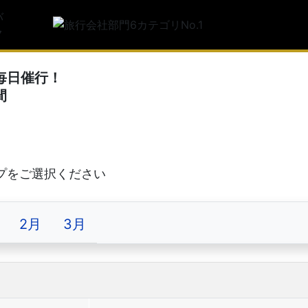
トルコ旅行
サービス満
利用者満足
毎日催行！
間
2月
3月