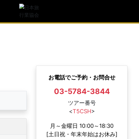
観光庁長官登録旅行業第1997号
人気
日本旅行業協会(JATA) 正会員
足度
度
JATAボンド保証会員
お電話でご予約・お問合せ
03-5784-3844
ツアー番号
<
T5CSH
>
月～金曜日 10:00～18:30
[土日祝・年末年始はお休み]