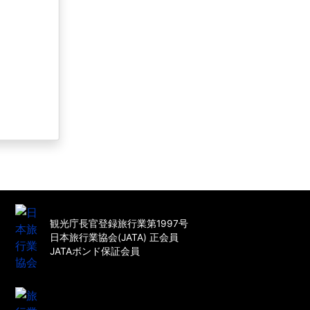
観光庁長官登録旅行業第1997号
日本旅行業協会(JATA) 正会員
JATAボンド保証会員