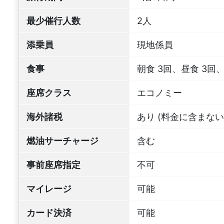
最少催行人数
2人
添乗員
現地係員
食事
朝食 3回、昼食 3回、
座席クラス
エコノミー
海外諸税
あり (料金に含まない
燃油サーチャージ
含む
事前座席指定
不可
マイレージ
可能
カード決済
可能