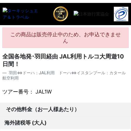
この商品は販売停止中のため、お申込できませ
ん
全国各地発･羽田経由 JAL利用トルコ大周遊10
日間！
羽田⇔ドーハ：JAL利用 ドーハ⇔イスタンブール：カタール
航空利用
ツアー番号： JAL1W
その他料金（お一人様あたり）
海外諸税等 (大人)