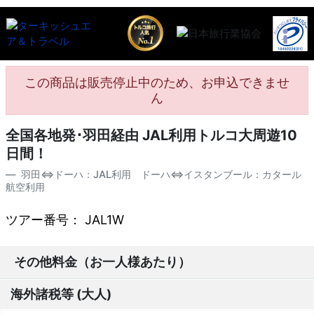
この商品は販売停止中のため、お申込できませ
ん
全国各地発･羽田経由 JAL利用トルコ大周遊10
日間！
羽田⇔ドーハ：JAL利用 ドーハ⇔イスタンブール：カタール
航空利用
ツアー番号： JAL1W
その他料金（お一人様あたり）
海外諸税等 (大人)