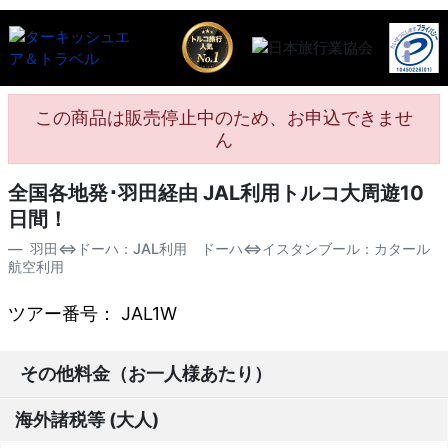
この商品は販売停止中のため、お申込できませ
ん
全国各地発･羽田経由 JAL利用トルコ大周遊10
日間！
羽田⇔ドーハ：JAL利用 ドーハ⇔イスタンブール：カタール
航空利用
ツアー番号： JAL1W
その他料金（お一人様あたり）
海外諸税等 (大人)