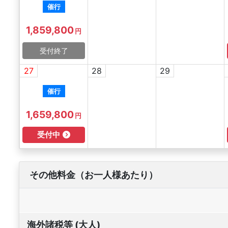
催行
1,859,800
円
受付終了
27
28
29
催行
1,659,800
円
受付中
その他料金（お一人様あたり）
海外諸税等 (大人)