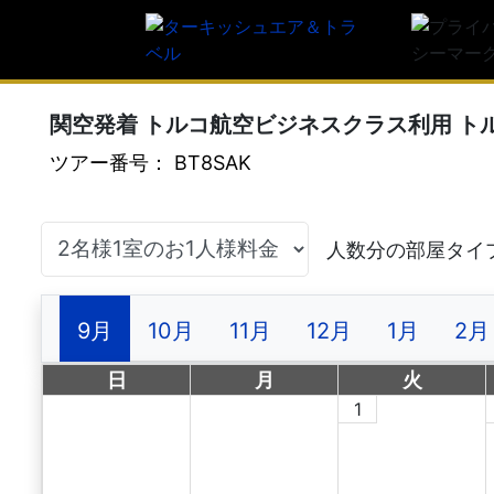
関空発着 トルコ航空ビジネスクラス利用 ト
ツアー番号： BT8SAK
9月
10月
11月
12月
1月
2月
日
月
火
1