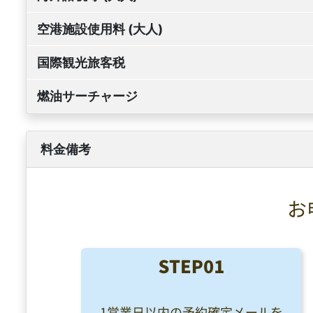
空港施設使用料 (大人)
国際観光旅客税
燃油サーチャージ
料金備考