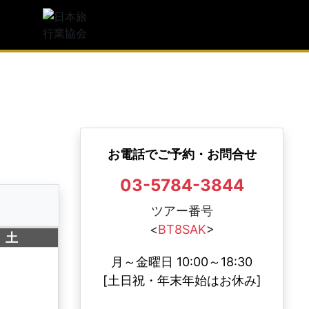
観光庁長官登録旅行業第1997号
人気
日本旅行業協会(JATA) 正会員
足度
度
JATAボンド保証会員
お電話でご予約・お問合せ
03-5784-3844
ツアー番号
<
BT8SAK
>
土
月～金曜日 10:00～18:30
[土日祝・年末年始はお休み]