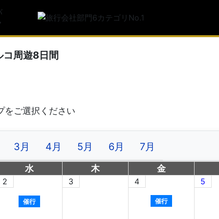
トルコ旅行
サービス満
利用者満足
ルコ周遊8日間
3月
4月
5月
6月
7月
水
木
金
2
3
4
5
催行
催行