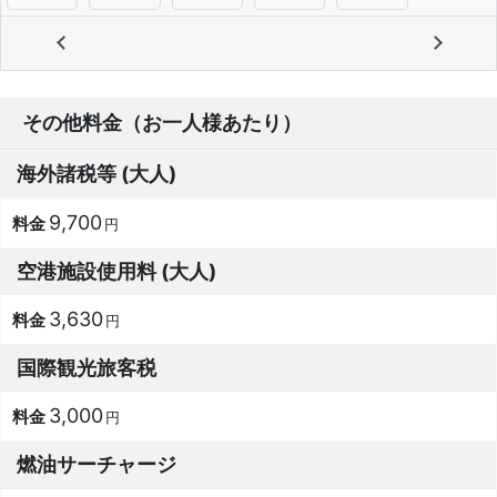
その他料金（お一人様あたり）
海外諸税等 (大人)
9,700
円
空港施設使用料 (大人)
3,630
円
国際観光旅客税
3,000
円
燃油サーチャージ