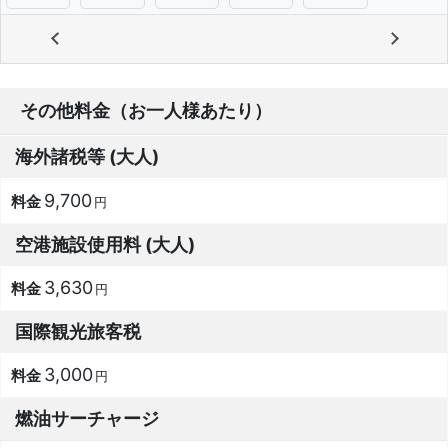
その他料金（お一人様あたり）
海外諸税等 (大人)
9,700
円
空港施設使用料 (大人)
3,630
円
国際観光旅客税
3,000
円
燃油サーチャージ