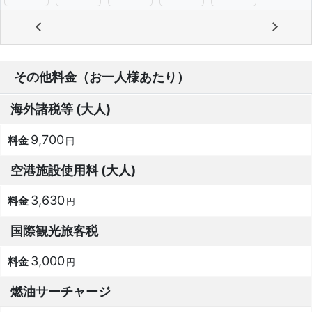
その他料金（お一人様あたり）
海外諸税等 (大人)
9,700
円
空港施設使用料 (大人)
3,630
円
国際観光旅客税
3,000
円
燃油サーチャージ