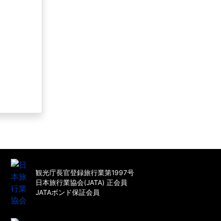
観光庁長官登録旅行業第1997号
日本旅行業協会(JATA) 正会員
JATAボンド保証会員