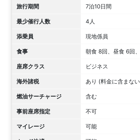
旅行期間
7泊10日間
最少催行人数
4人
添乗員
現地係員
食事
朝食 8回、昼食 6回、
座席クラス
ビジネス
海外諸税
あり (料金に含まない
燃油サーチャージ
含む
事前座席指定
不可
マイレージ
可能