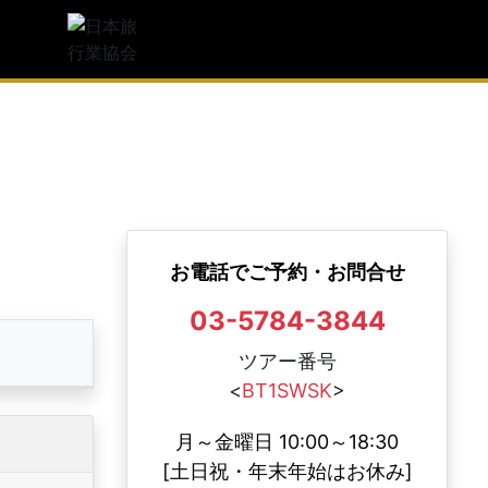
観光庁長官登録旅行業第1997号
人気
日本旅行業協会(JATA) 正会員
足度
度
JATAボンド保証会員
お電話でご予約・お問合せ
03-5784-3844
ツアー番号
<
BT1SWSK
>
月～金曜日 10:00～18:30
[土日祝・年末年始はお休み]