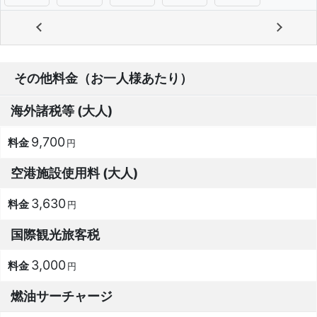
その他料金（お一人様あたり）
海外諸税等 (大人)
9,700
円
空港施設使用料 (大人)
3,630
円
国際観光旅客税
3,000
円
燃油サーチャージ