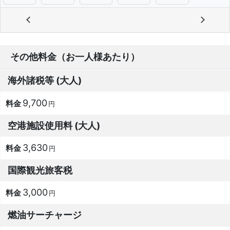
その他料金（お一人様あたり）
海外諸税等 (大人)
9,700
円
空港施設使用料 (大人)
3,630
円
国際観光旅客税
3,000
円
燃油サーチャージ