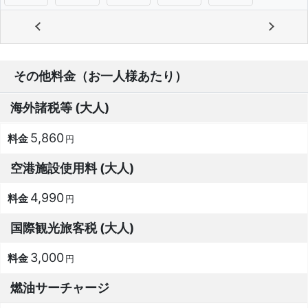
その他料金（お一人様あたり）
海外諸税等 (大人)
5,860
円
空港施設使用料 (大人)
4,990
円
国際観光旅客税 (大人)
3,000
円
燃油サーチャージ