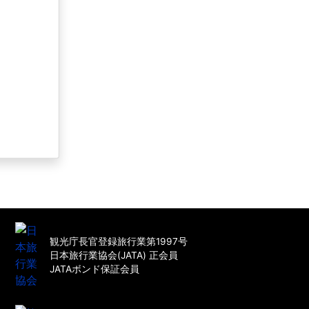
観光庁長官登録旅行業第1997号
日本旅行業協会(JATA) 正会員
JATAボンド保証会員