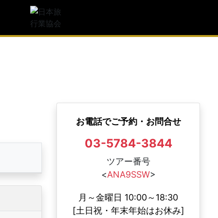
観光庁長官登録旅行業第1997号
人気
日本旅行業協会(JATA) 正会員
足度
度
JATAボンド保証会員
お電話でご予約・お問合せ
03-5784-3844
ツアー番号
<
ANA9SSW
>
月～金曜日 10:00～18:30
[土日祝・年末年始はお休み]