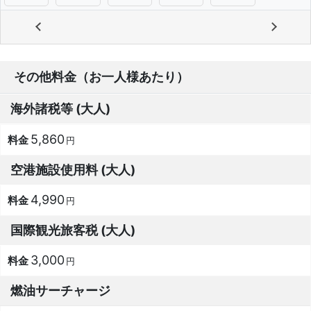
その他料金（お一人様あたり）
海外諸税等 (大人)
5,860
円
空港施設使用料 (大人)
4,990
円
国際観光旅客税 (大人)
3,000
円
燃油サーチャージ