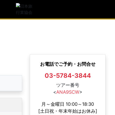
観光庁長官登録旅行業第1997号
人気
日本旅行業協会(JATA) 正会員
足度
度
JATAボンド保証会員
お電話でご予約・お問合せ
03-5784-3844
ツアー番号
<
ANA9SCW
>
月～金曜日 10:00～18:30
[土日祝・年末年始はお休み]