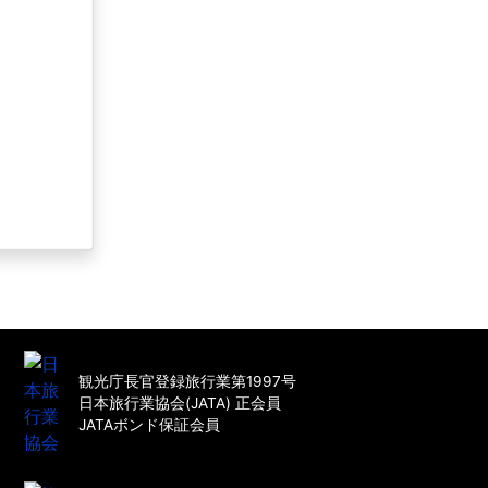
観光庁長官登録旅行業第1997号
日本旅行業協会(JATA) 正会員
JATAボンド保証会員