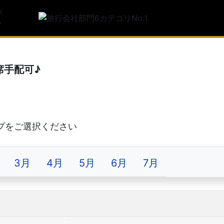
トルコ旅行
サービス満
利用者満足
席手配可♪
3月
4月
5月
6月
7月